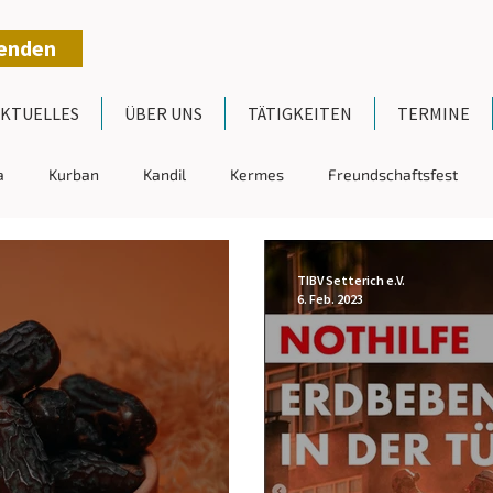
penden
KTUELLES
ÜBER UNS
TÄTIGKEITEN
TERMINE
a
Kurban
Kandil
Kermes
Freundschaftsfest
Mitteilungen
TIBV Setterich e.V.
6. Feb. 2023