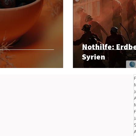
Nothilfe: Erdb
Syrien
J
A