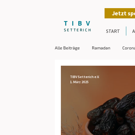
Jetzt s
T I B V
SETTERICH
START
A
Alle Beiträge
Ramadan
Coron
Nothilfe
Türkei
Spenden
TIBV Setterich e.V.
1. März 2025