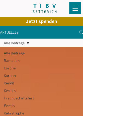
T I B V
SETTERICH
Jetzt spenden
AKTUELLES
Alle Beiträge
Alle Beiträge
Ramadan
Corona
Kurban
Kandil
Kermes
Freundschaftsfest
Events
Katastrophe